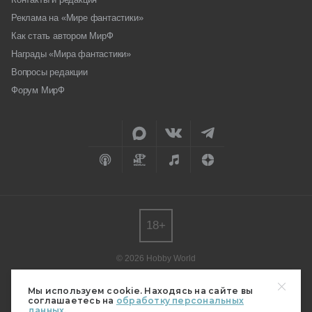
Реклама на «Мире фантастики»
Как стать автором МирФ
Награды «Мира фантастики»
Вопросы редакции
Форум МирФ
18+
© 2026 Hobby World
Любое использование материалов допускается только с согласия
редакции.
Мы используем cookie. Находясь на сайте вы
соглашаетесь на
обработку персональных
Мнение авторов может не совпадать с мнением редакции.
данных.