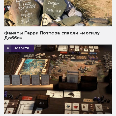
Фанаты Гарри Поттера спасли «могилу
Добби»
Новости