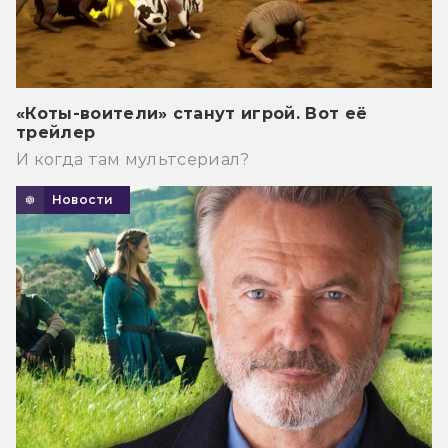
«Коты-воители» станут игрой. Вот её
трейлер
И когда там мультсериал?
Новости