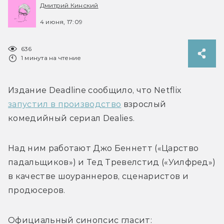
Дмитрий Кинский
4 июня, 17:09
636
1 минута на чтение
Издание Deadline сообщило, что Netflix 
запустил в производство
 взрослый 
комедийный сериал Dealies.
Над ним работают 
Джо Беннетт (
«Царство 
падальщиков») и Тед Тревелстид (
«Уилфред») 
в качестве шоураннеров, сценаристов и 
продюсеров.
Официальный синопсис гласит: