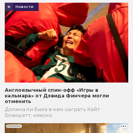
Новости
Англоязычный спин-офф «Игры в
кальмара» от Дэвида Финчера могли
отменить
Должна ли была в нем сыграть Кейт
Бланшетт, неясно.
РЕКЛАМА