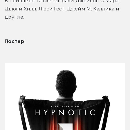
В триллере также сыграли Джейсон ОʼМара, 
Дьюли Хилл, Люси Гест, Джейм М. Каллика и 
другие.
Постер