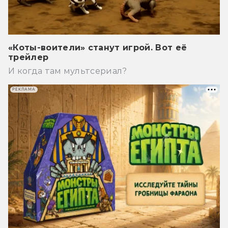
«Коты-воители» станут игрой. Вот её
трейлер
И когда там мультсериал?
РЕКЛАМА