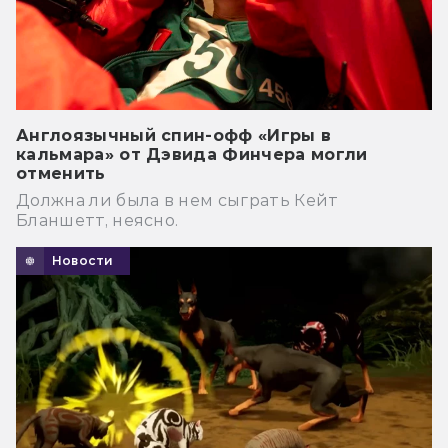
Англоязычный спин-офф «Игры в
кальмара» от Дэвида Финчера могли
отменить
Должна ли была в нем сыграть Кейт
Бланшетт, неясно.
Новости