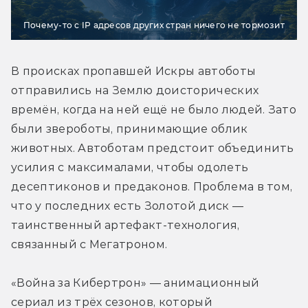
Почему-то с IP адресов других стран ничего не тормозит
В происках пропавшей Искры автоботы 
отправились на Землю доисторических 
времён, когда на ней ещё не было людей. Зато 
были звероботы, принимающие облик 
животных. Автоботам предстоит объединить 
усилия с максималами, чтобы одолеть 
десептиконов и предаконов. Проблема в том, 
что у последних есть Золотой диск — 
таинственный артефакт-технология, 
связанный с Мегатроном.
«Война за Кибертрон» — анимационный 
сериал из трёх сезонов, который 