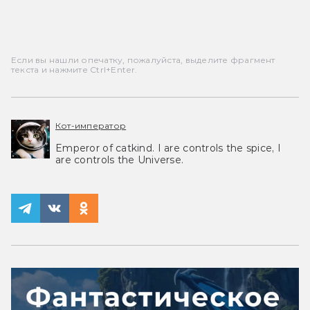
Если вы нашли опечатку, пожалуйста, выделите фрагмент
текста и нажмите Ctrl+Enter.
Кот-император
Emperor of catkind. I are controls the spice, I
are controls the Universe.