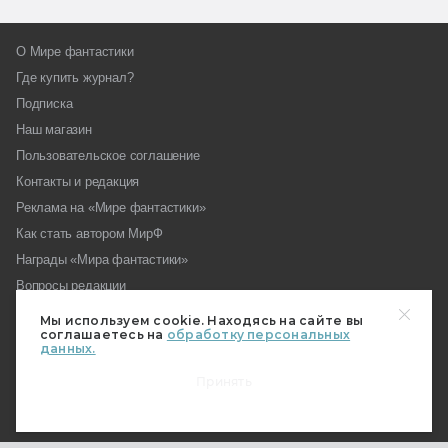
О Мире фантастики
Где купить журнал?
Подписка
Наш магазин
Пользовательское соглашение
Контакты и редакция
Реклама на «Мире фантастики»
Как стать автором МирФ
Награды «Мира фантастики»
Вопросы редакции
Форум МирФ
Мы используем cookie. Находясь на сайте вы
соглашаетесь на
обработку персональных
данных.
Принять