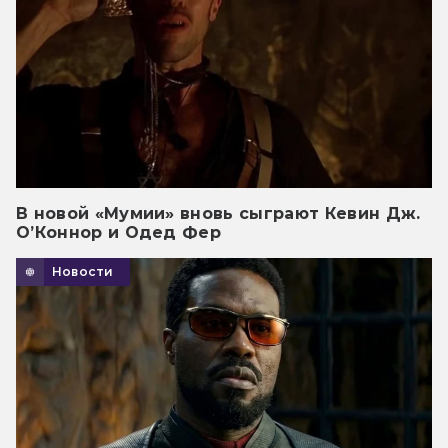
В новой «Мумии» вновь сыграют Кевин Дж.
О’Коннор и Одед Фер
Новости