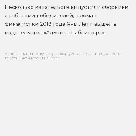
Несколько издательств выпустили сборники 
с работами победителей, а роман 
финалистки 2018 года Яны Летт вышел в 
издательстве «Альпина Паблишерс».
Если вы нашли опечатку, пожалуйста, выделите фрагмент
текста и нажмите Ctrl+Enter.