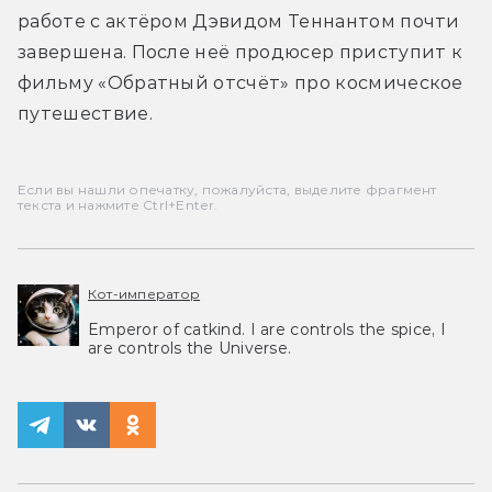
работе с актёром Дэвидом Теннантом почти 
завершена. После неё продюсер приступит к 
фильму «Обратный отсчёт» про космическое 
путешествие.
Если вы нашли опечатку, пожалуйста, выделите фрагмент
текста и нажмите Ctrl+Enter.
Кот-император
Emperor of catkind. I are controls the spice, I
are controls the Universe.