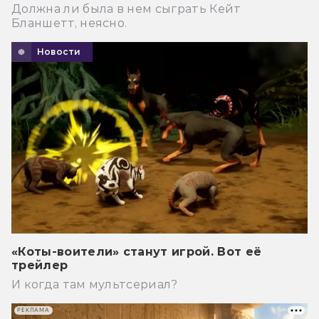
Должна ли была в нем сыграть Кейт
Бланшетт, неясно.
Новости
«Коты-воители» станут игрой. Вот её
трейлер
И когда там мультсериал?
РЕКЛАМА