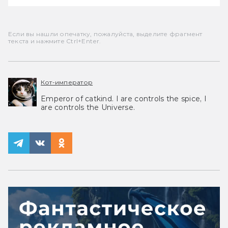
Если вы нашли опечатку, пожалуйста, выделите фрагмент
текста и нажмите Ctrl+Enter.
Кот-император
Emperor of catkind. I are controls the spice, I
are controls the Universe.