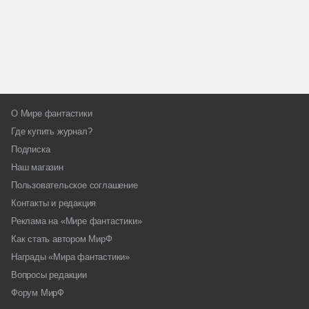
О Мире фантастики
Где купить журнал?
Подписка
Наш магазин
Пользовательское соглашение
Контакты и редакция
Реклама на «Мире фантастики»
Как стать автором МирФ
Награды «Мира фантастики»
Вопросы редакции
Форум МирФ