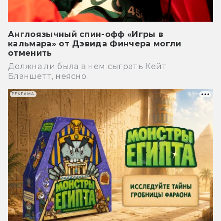
Англоязычный спин-офф «Игры в
кальмара» от Дэвида Финчера могли
отменить
Должна ли была в нем сыграть Кейт
Бланшетт, неясно.
РЕКЛАМА