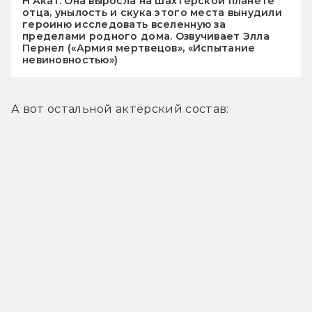
Н'Акат. Она выросла на шахтёрской планете
отца, унылость и скука этого места вынудили
героиню исследовать вселенную за
пределами родного дома. Озвучивает Элла
Пернел («Армия мертвецов», «Испытание
невиновностью»)
А вот остальной актёрский состав: