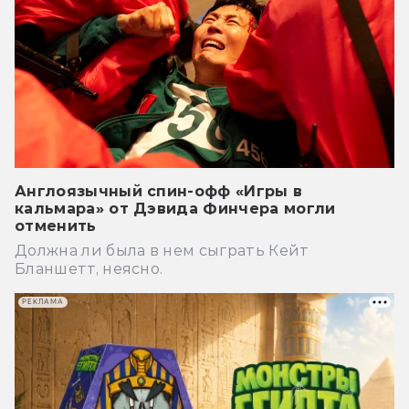
Англоязычный спин-офф «Игры в
кальмара» от Дэвида Финчера могли
отменить
Должна ли была в нем сыграть Кейт
Бланшетт, неясно.
РЕКЛАМА