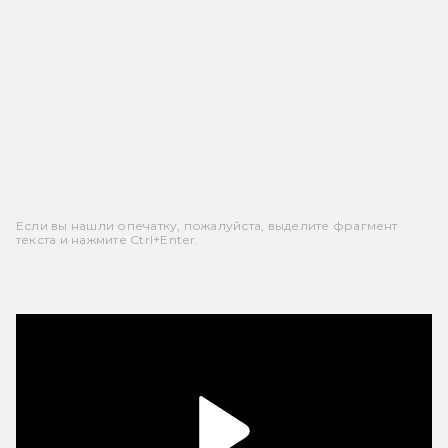
Если вы нашли опечатку, пожалуйста, выделите фрагмент
текста и нажмите Ctrl+Enter.