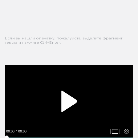
Если вы нашли опечатку, пожалуйста, выделите фрагмент
текста и нажмите Ctrl+Enter.
00:00
00:00