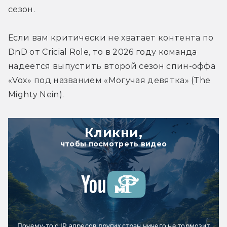
сезон.
Если вам критически не хватает контента по 
DnD от Cricial Role, то в 2026 году команда 
надеется выпустить второй сезон спин-оффа 
«Vox» под названием «Могучая девятка» (The 
Mighty Nein).
Кликни,
чтобы посмотреть видео
Почему-то с IP адресов других стран ничего не тормозит