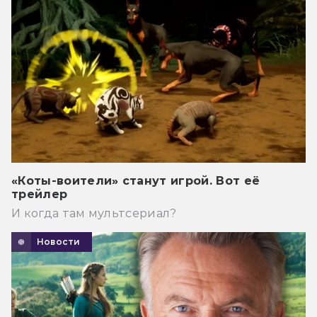
«Коты-воители» станут игрой. Вот её
трейлер
И когда там мультсериал?
Новости