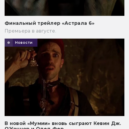
Финальный трейлер «Астрала 6»
Премьера в августе.
Новости
В новой «Мумии» вновь сыграют Кевин Дж.
О’Коннор и Одед Фер