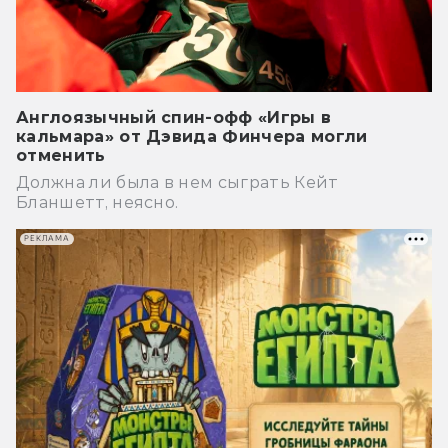
Англоязычный спин-офф «Игры в
кальмара» от Дэвида Финчера могли
отменить
Должна ли была в нем сыграть Кейт
Бланшетт, неясно.
РЕКЛАМА