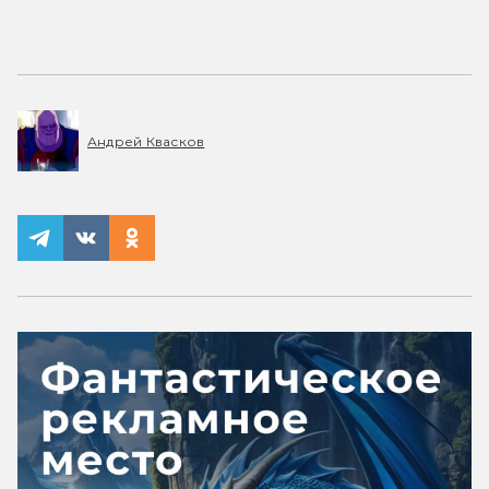
Андрей Квасков