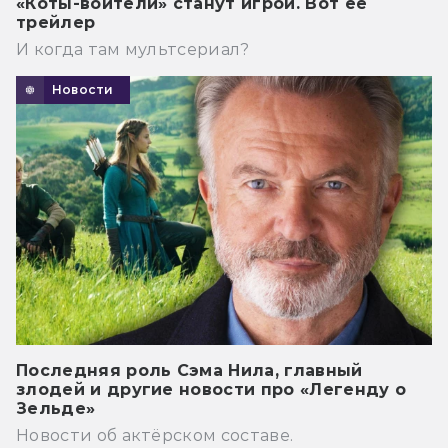
«Коты-воители» станут игрой. Вот её
трейлер
И когда там мультсериал?
Новости
Последняя роль Сэма Нила, главный
злодей и другие новости про «Легенду о
Зельде»
Новости об актёрском составе.