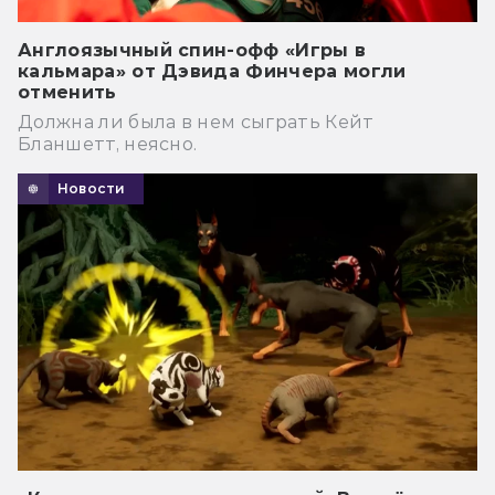
Англоязычный спин-офф «Игры в
кальмара» от Дэвида Финчера могли
отменить
Должна ли была в нем сыграть Кейт
Бланшетт, неясно.
Новости