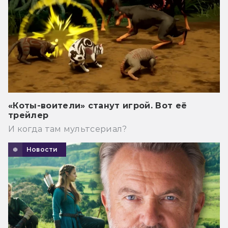
«Коты-воители» станут игрой. Вот её
трейлер
И когда там мультсериал?
Новости