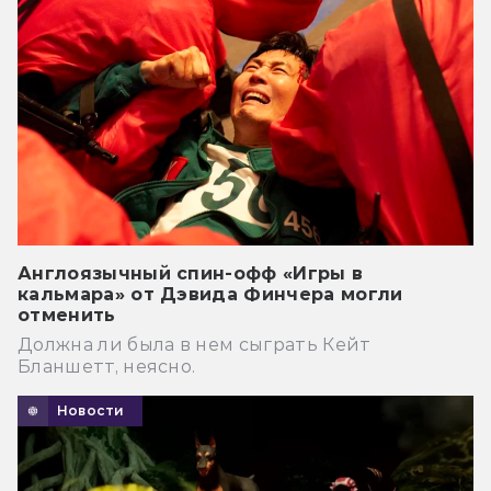
Англоязычный спин-офф «Игры в
кальмара» от Дэвида Финчера могли
отменить
Должна ли была в нем сыграть Кейт
Бланшетт, неясно.
Новости