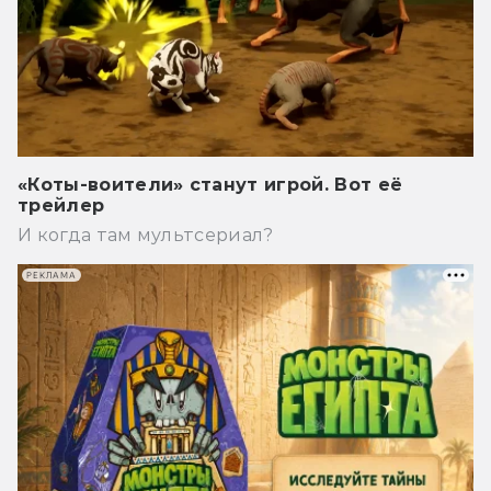
«Коты-воители» станут игрой. Вот её
трейлер
И когда там мультсериал?
РЕКЛАМА