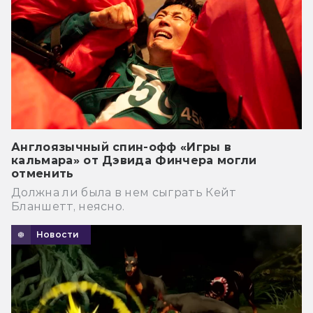
Англоязычный спин-офф «Игры в
кальмара» от Дэвида Финчера могли
отменить
Должна ли была в нем сыграть Кейт
Бланшетт, неясно.
Новости