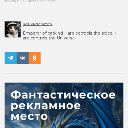
текста и нажмите Ctrl+Enter.
Кот-император
Emperor of catkind. I are controls the spice, I
are controls the Universe.