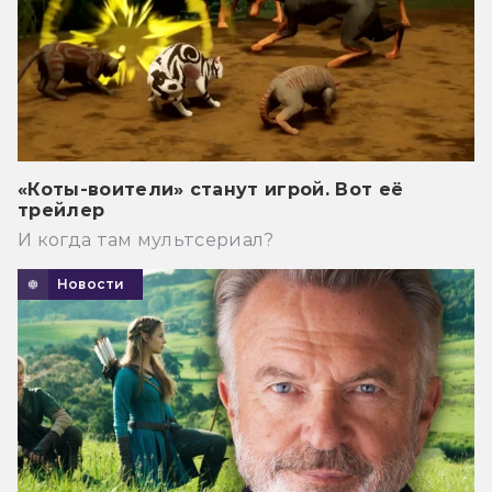
«Коты-воители» станут игрой. Вот её
трейлер
И когда там мультсериал?
Новости