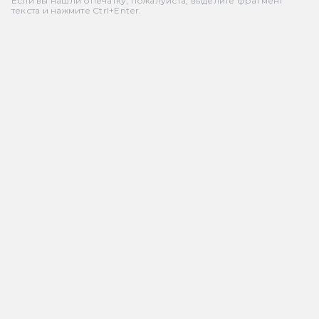
Если вы нашли опечатку, пожалуйста, выделите фрагмент
текста и нажмите Ctrl+Enter.