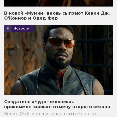
В новой «Мумии» вновь сыграют Кевин Дж.
О’Коннор и Одед Фер
Новости
Создатель «Чудо-человека»
прокомментировал отмену второго сезона
Кевин Файги не виноват, считает автор.