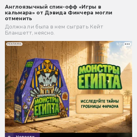
Англоязычный спин-офф «Игры в
кальмара» от Дэвида Финчера могли
отменить
Должна ли была в нем сыграть Кейт
Бланшетт, неясно.
РЕКЛАМА
Новости