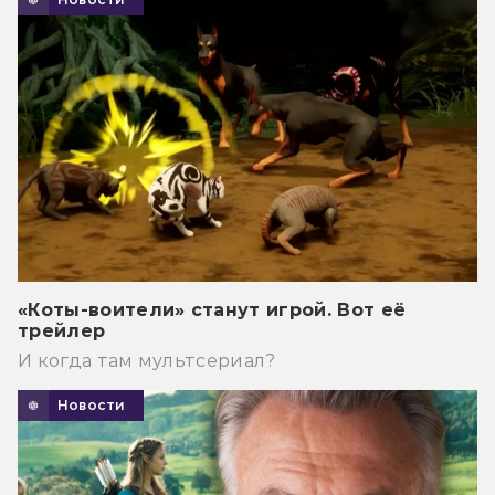
«Коты-воители» станут игрой. Вот её
трейлер
И когда там мультсериал?
Новости