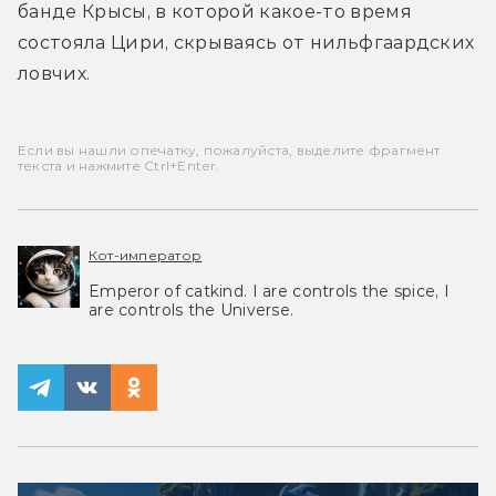
банде Крысы, в которой какое-то время 
состояла Цири, скрываясь от нильфгаардских 
ловчих.
Если вы нашли опечатку, пожалуйста, выделите фрагмент
текста и нажмите Ctrl+Enter.
Кот-император
Emperor of catkind. I are controls the spice, I
are controls the Universe.