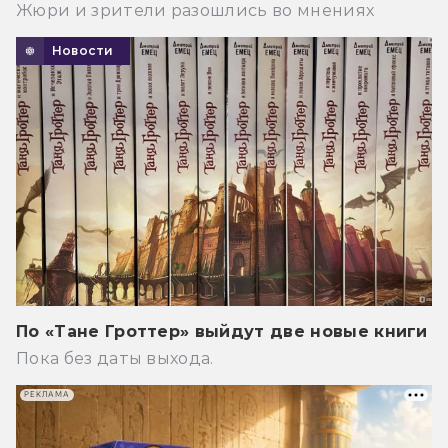
Жюри и зрители разошлись во мнениях
Новости
По «Тане Гроттер» выйдут две новые книги
Пока без даты выхода.
РЕКЛАМА