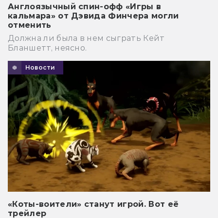
Англоязычный спин-офф «Игры в
кальмара» от Дэвида Финчера могли
отменить
Должна ли была в нем сыграть Кейт
Бланшетт, неясно.
Новости
«Коты-воители» станут игрой. Вот её
трейлер