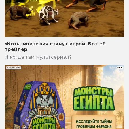
«Коты-воители» станут игрой. Вот её
трейлер
И когда там мультсериал?
РЕКЛАМА