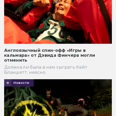
Англоязычный спин-офф «Игры в
кальмара» от Дэвида Финчера могли
отменить
Должна ли была в нем сыграть Кейт
Бланшетт, неясно.
Новости