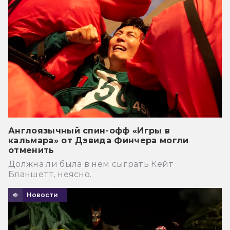
Англоязычный спин-офф «Игры в
кальмара» от Дэвида Финчера могли
отменить
Должна ли была в нем сыграть Кейт
Бланшетт, неясно.
Новости