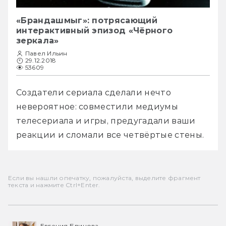
«Брандашмыг»: потрясающий
интерактивный эпизод «Чёрного
зеркала»
Павел Ильин
29.12.2018
53609
Создатели сериала сделали нечто 
невероятное: совместили медиумы 
телесериала и игры, предугадали ваши 
реакции и сломали все четвёртые стены.
Если вы нашли опечатку, пожалуйста, выделите фрагмент
текста и нажмите Ctrl+Enter.
Евгения Блинова