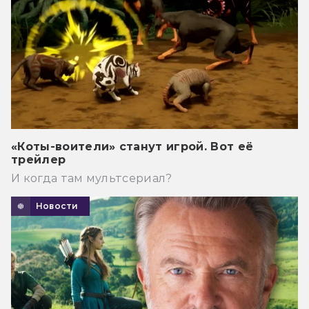
«Коты-воители» станут игрой. Вот её
трейлер
И когда там мультсериал?
Новости