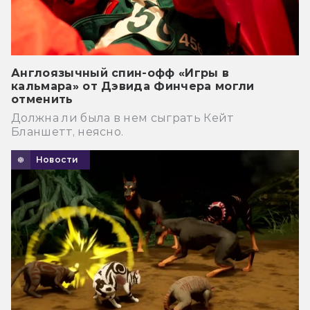
Англоязычный спин-офф «Игры в
кальмара» от Дэвида Финчера могли
отменить
Должна ли была в нем сыграть Кейт
Бланшетт, неясно.
Новости