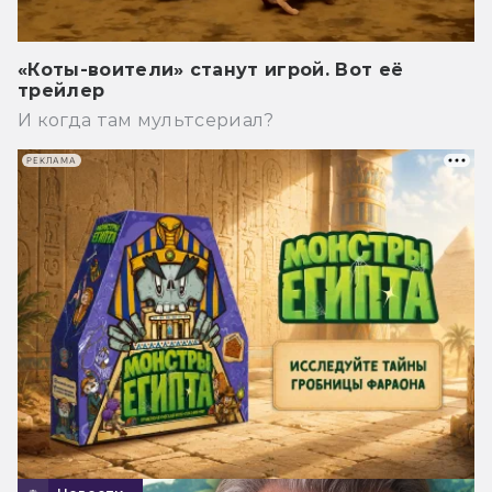
«Коты-воители» станут игрой. Вот её
трейлер
И когда там мультсериал?
РЕКЛАМА