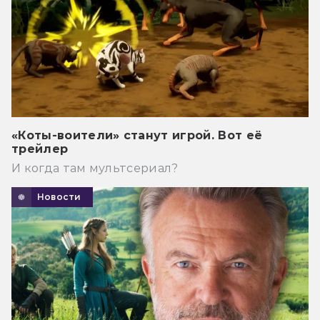
«Коты-воители» станут игрой. Вот её
трейлер
И когда там мультсериал?
Новости