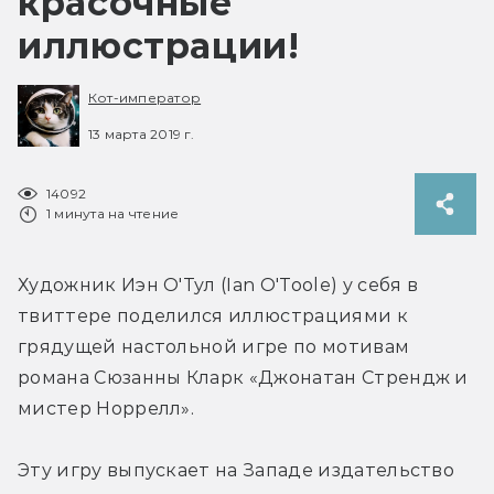
красочные
иллюстрации!
Кот-император
13 марта 2019 г.
14092
1 минута на чтение
Художник Иэн О'Тул (Ian O'Toole) у себя в 
твиттере поделился иллюстрациями к 
грядущей настольной игре по мотивам 
романа Сюзанны Кларк «Джонатан Стрендж и 
мистер Норрелл».
Эту игру выпускает на Западе издательство 