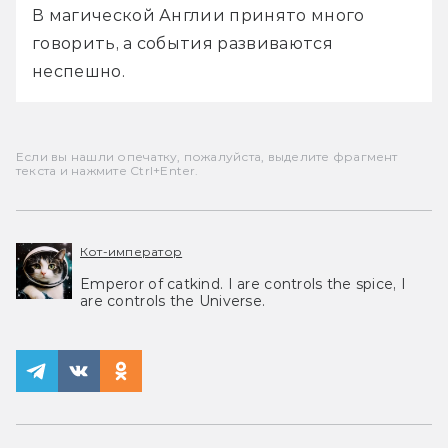
В магической Англии принято много 
говорить, а события развиваются 
неспешно.
Если вы нашли опечатку, пожалуйста, выделите фрагмент
текста и нажмите Ctrl+Enter.
Кот-император
Emperor of catkind. I are controls the spice, I
are controls the Universe.