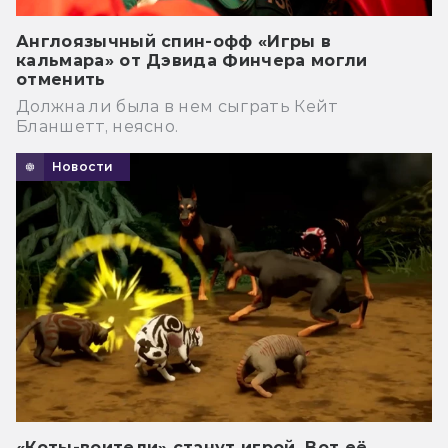
Англоязычный спин-офф «Игры в
кальмара» от Дэвида Финчера могли
отменить
Должна ли была в нем сыграть Кейт
Бланшетт, неясно.
Новости
«Коты-воители» станут игрой. Вот её