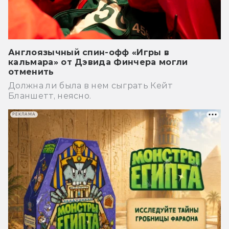
Англоязычный спин-офф «Игры в
кальмара» от Дэвида Финчера могли
отменить
Должна ли была в нем сыграть Кейт
Бланшетт, неясно.
РЕКЛАМА