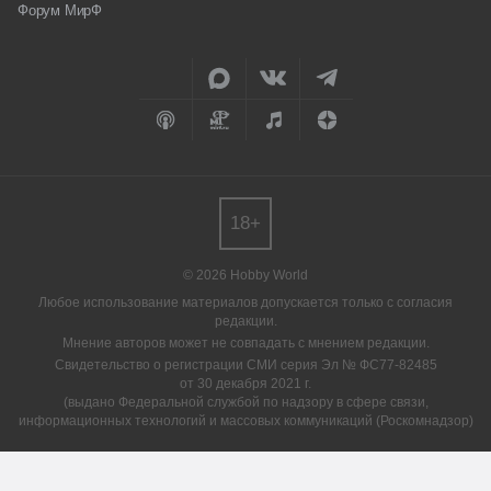
Форум МирФ
18+
© 2026 Hobby World
Любое использование материалов допускается только с согласия
редакции.
Мнение авторов может не совпадать с мнением редакции.
Свидетельство о регистрации СМИ серия Эл № ФС77-82485
от 30 декабря 2021 г.
(выдано Федеральной службой по надзору в сфере связи,
информационных технологий и массовых коммуникаций (Роскомнадзор)