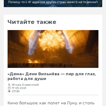
Почему-то с IP адресов других стран ничего не тормозит
Читайте также
«Дюна» Дени Вильнёва — пир для глаз,
работа для души
Игорь Хованский
17.09.2021
27139
Кино большое, как полет на Луну, и столь 