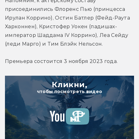
Напомним, к актерскому составу 
присоединились Флоренс Пью (принцесса 
Ирулан Коррино), Остин Батлер (Фейд-Раута 
Харконнен), Кристофер Уокен (падишах-
император Шаддама IV Коррино), Леа Сейду 
(леди Марго) и Тим Блэйк Нельсон.
Премьера состоится 3 ноября 2023 года.
Кликни,
чтобы посмотреть видео