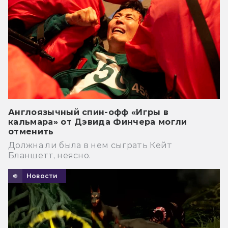
Англоязычный спин-офф «Игры в
кальмара» от Дэвида Финчера могли
отменить
Должна ли была в нем сыграть Кейт
Бланшетт, неясно.
Новости