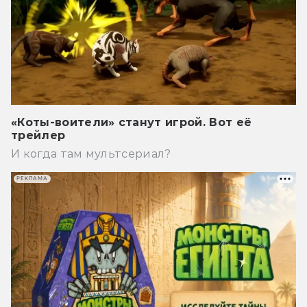
«Коты-воители» станут игрой. Вот её
трейлер
И когда там мультсериал?
РЕКЛАМА