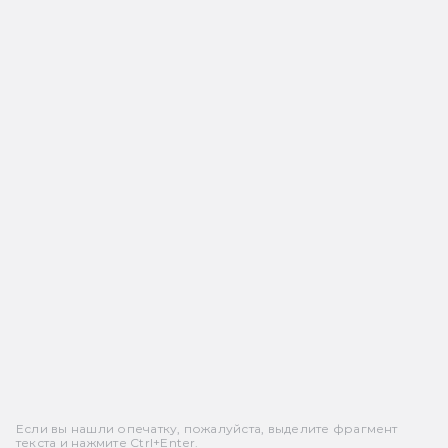
Если вы нашли опечатку, пожалуйста, выделите фрагмент
текста и нажмите Ctrl+Enter.