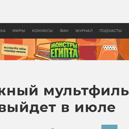
оздавались «Страшилы»:
«Одиссея» Нолана: что эт
, без которого не было
фильм сделал с Гомером и
ластелина колец»
Древней Грецией
УКА
МИРЫ
КОМИКСЫ
ФАН
ЖУРНАЛ
ПОДКАСТЫ
жный мультфиль
 выйдет в июле