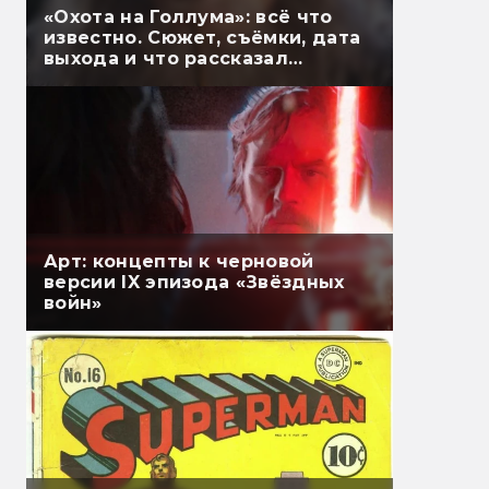
«Охота на Голлума»: всё что
известно. Сюжет, съёмки, дата
выхода и что рассказал
Гэндальф
Арт: концепты к черновой
версии IX эпизода «Звёздных
войн»