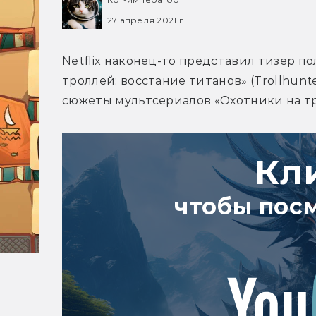
27 апреля 2021 г.
Netflix наконец-то представил тизер 
троллей: восстание титанов» (Trollhunter
сюжеты мультсериалов «Охотники на тро
Кл
чтобы пос