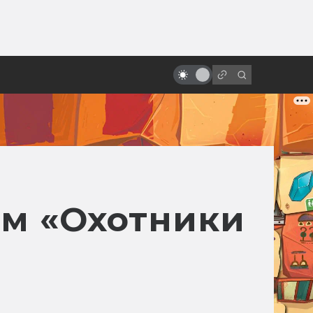
от
Как Индиана Джонс был
Джеймсом Бондом и что не
вошло в «Поиски утраченного
ковчега»
м «Охотники