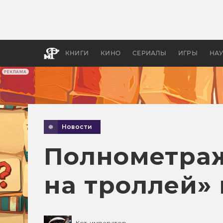
Как с
фильм
бы «В
КНИГИ
КИНО
СЕРИАЛЫ
ИГРЫ
НА
РЕКЛАМА
Новости
Полнометра
на троллей»
Кот-император