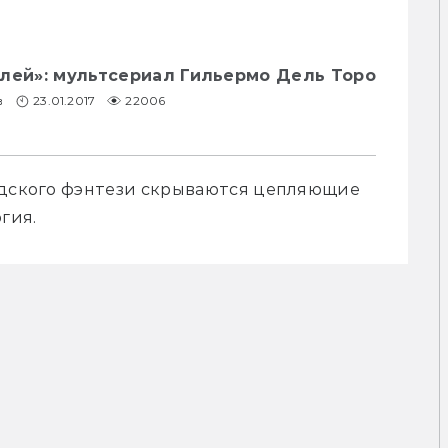
ллей»: мультсериал Гильермо Дель Торо
в
23.01.2017
22006
одского фэнтези скрываются цепляющие 
гия. 