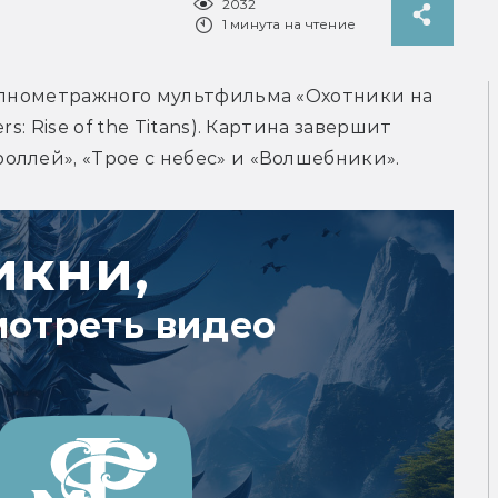
2032
1 минута на чтение
полнометражного мультфильма «Охотники на 
s: Rise of the Titans). Картина завершит 
ллей», «Трое с небес» и «Волшебники».
икни,
мотреть видео