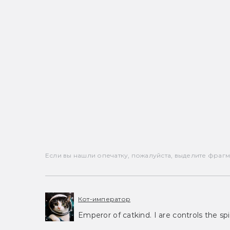
Если вы нашли опечатку, пожалуйста, выделите фрагмен
Кот-император
Emperor of catkind. I are controls the spi