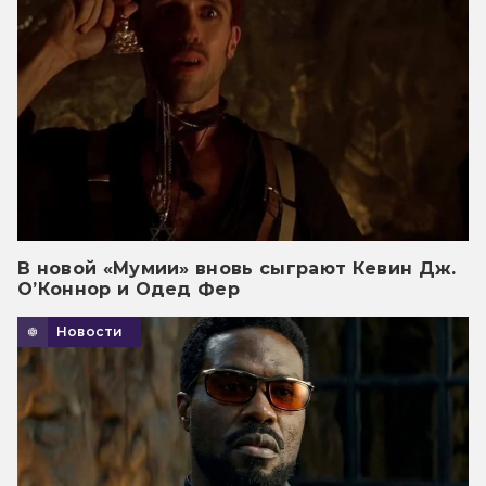
В новой «Мумии» вновь сыграют Кевин Дж.
О’Коннор и Одед Фер
Новости