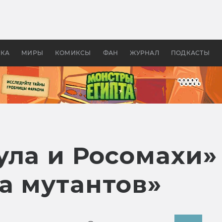
 фильмы смотреть в
Как создавались «Страшил
те 2026? В мире —
фильм, без которого не б
липсис, в России —
бы «Властелина колец»
ие комедии
УКА
МИРЫ
КОМИКСЫ
ФАН
ЖУРНАЛ
ПОДКАСТЫ
ла и Росомахи» 
а мутантов»