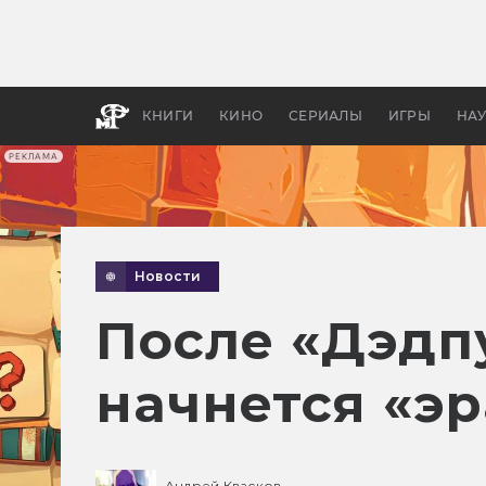
Какие
авгус
апока
детск
КНИГИ
КИНО
СЕРИАЛЫ
ИГРЫ
НА
РЕКЛАМА
Новости
После «Дэдпу
начнется «эр
Андрей Квасков