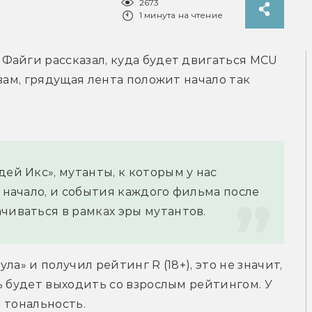
2673
1 минута на чтение
айги рассказал, куда будет двигаться MCU 
вам, грядущая лента положит начало так 
ей Икс», мутанты, к которым у нас 
 начало, и события каждого фильма после 
чиваться в рамках эры мутантов.
а» и получил рейтинг R (18+), это не значит, 
ь будет выходить со взрослым рейтингом. У 
 тональность.