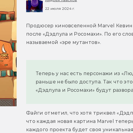
22 июля 2024 г.
Продюсер киновселенной Marvel Кевин Ф
после «Дэдпула и Росомахи». По его сло
называемой «эре мутантов».
Теперь у нас есть персонажи из «Люд
раньше не было доступа. Так что это
«Дэдпула и Росомахи» будут развора
Файги отметил, что хотя триквел «Дэдпул
что каждая новая картина Marvel тепер
каждого проекта будет своя уникальная