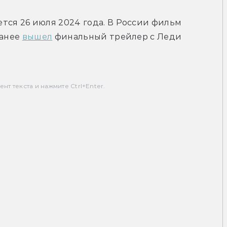
ся 26 июля 2024 года. В России фильм 
анее 
вышел
 финальный трейлер с Леди 
т текста и нажмите Ctrl+Enter.