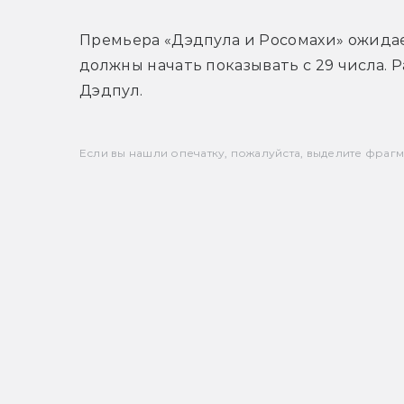
Премьера «Дэдпула и Росомахи» ожидает
должны начать показывать с 29 числа. Р
Дэдпул.
Если вы нашли опечатку, пожалуйста, выделите фрагмен