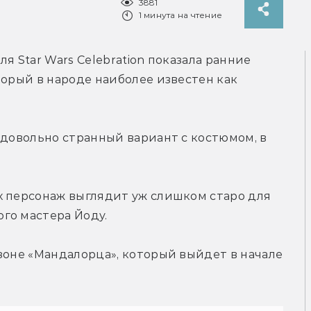
3881
1 минута на чтение
я Star Wars Celebration показала ранние 
торый в народе наиболее известен как 
 довольно странный вариант с костюмом, в 
х персонаж выглядит уж слишком старо для 
го мастера Йоду.
зоне «Мандалорца», который выйдет в начале 