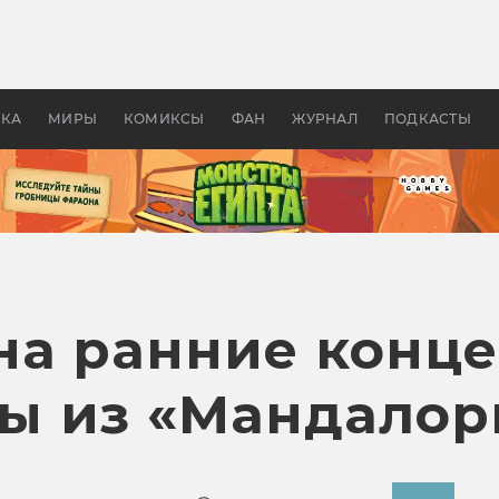
оздавались «Страшилы»:
«Одиссея» Нолана: что эт
, без которого не было
фильм сделал с Гомером и
ластелина колец»
Древней Грецией
УКА
МИРЫ
КОМИКСЫ
ФАН
ЖУРНАЛ
ПОДКАСТЫ
на ранние конце
ы из «Мандалор