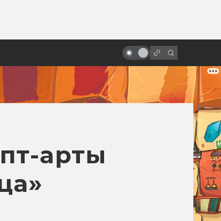
от
Лучшая экранизация Лема по
мнению самого Лема
пт-арты
ца»