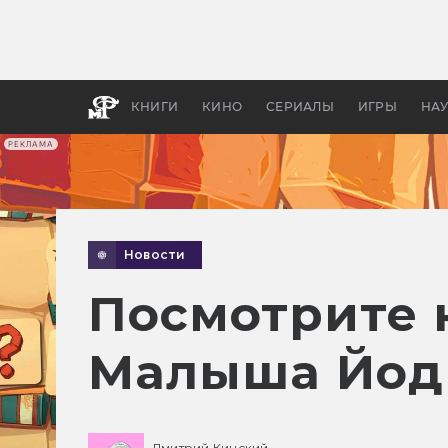
Как с
фильм
бы «В
КНИГИ
КИНО
СЕРИАЛЫ
ИГРЫ
НА
РЕКЛАМА
Новости
Посмотрите 
Малыша Йод
Дмитрий Кинский