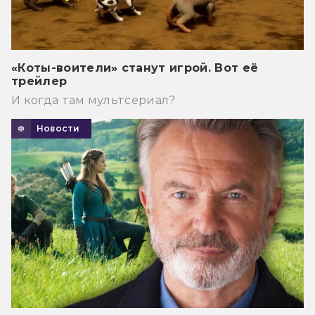
«Коты-воители» станут игрой. Вот её
трейлер
И когда там мультсериал?
Новости