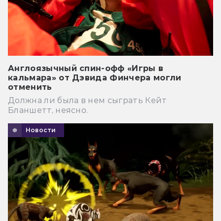
Англоязычный спин-офф «Игры в
кальмара» от Дэвида Финчера могли
отменить
Должна ли была в нем сыграть Кейт
Бланшетт, неясно.
Новости