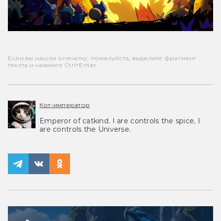
Если вы нашли опечатку, пожалуйста, выделите фрагмент
текста и нажмите Ctrl+Enter.
Кот-император
Emperor of catkind. I are controls the spice, I
are controls the Universe.