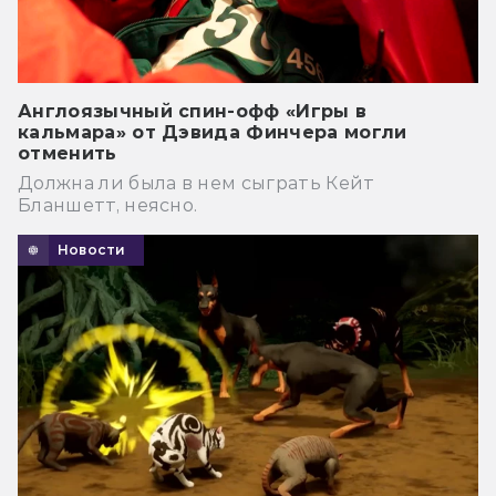
Англоязычный спин-офф «Игры в
кальмара» от Дэвида Финчера могли
отменить
Должна ли была в нем сыграть Кейт
Бланшетт, неясно.
Новости