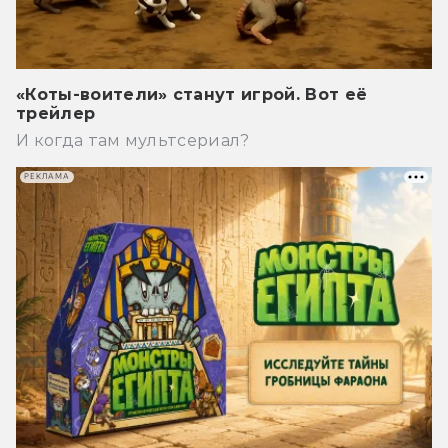
«Коты-воители» станут игрой. Вот её
трейлер
И когда там мультсериал?
РЕКЛАМА