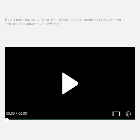
Если вы нашли опечатку, пожалуйста, выделите фрагмент
текста и нажмите Ctrl+Enter.
00:00
00:00