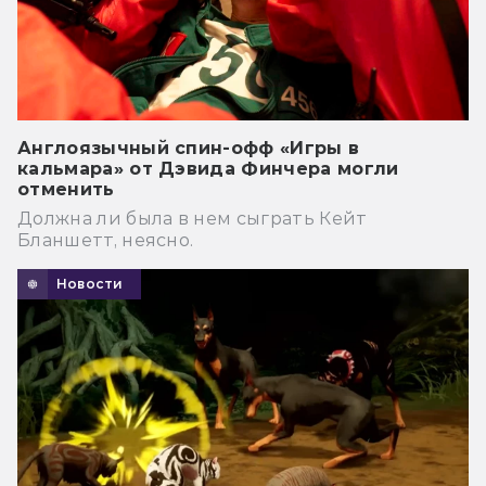
Англоязычный спин-офф «Игры в
кальмара» от Дэвида Финчера могли
отменить
Должна ли была в нем сыграть Кейт
Бланшетт, неясно.
Новости