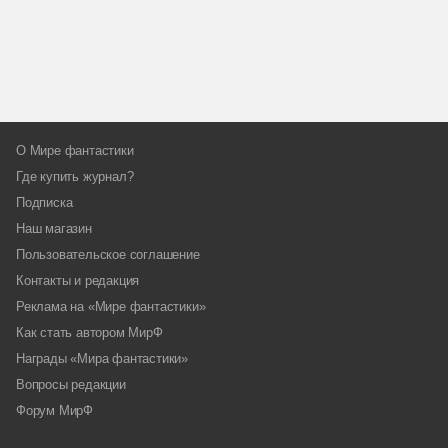
О Мире фантастики
Где купить журнал?
Подписка
Наш магазин
Пользовательское соглашение
Контакты и редакция
Реклама на «Мире фантастики»
Как стать автором МирФ
Награды «Мира фантастики»
Вопросы редакции
Форум МирФ