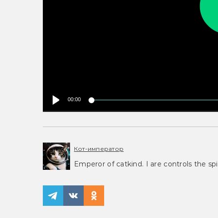
00:00
Кот-император
Emperor of catkind. I are controls the spi