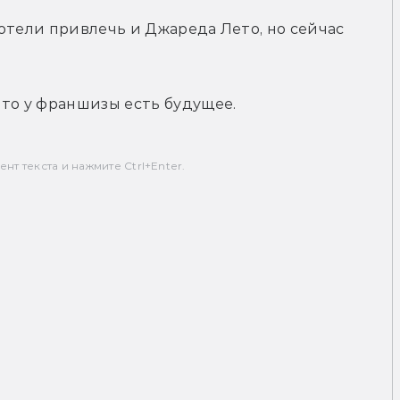
отели привлечь и Джареда Лето, но сейчас 
 что у франшизы есть будущее.
т текста и нажмите Ctrl+Enter.