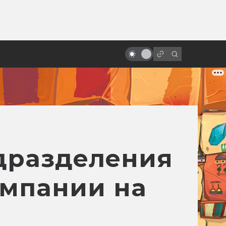
от
«Дюна» Ходоровски:
величайший неснятый фильм
дразделения
омпании на