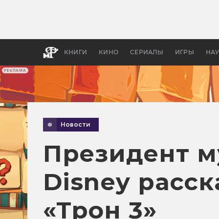
Как с
фильм
бы «В
КНИГИ
КИНО
СЕРИАЛЫ
ИГРЫ
НА
РЕКЛАМА
Новости
Президент м
Disney расск
«Трон 3»