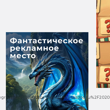
gr%5E&ref_url=https%3A%2F%2Fshazoo.ru%2F202