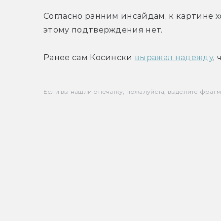
Согласно ранним инсайдам, к картине х
этому подтверждения нет.
Ранее сам Косински 
выражал надежду
,
Если вы нашли опечатку, пожалуйста, выделите фрагмен