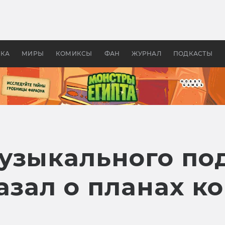
оздавались «Страшилы»:
«Одиссея» Нолана: что эт
, без которого не было
фильм сделал с Гомером и
ластелина колец»
Древней Грецией
УКА
МИРЫ
КОМИКСЫ
ФАН
ЖУРНАЛ
ПОДКАСТЫ
узыкального по
азал о планах к