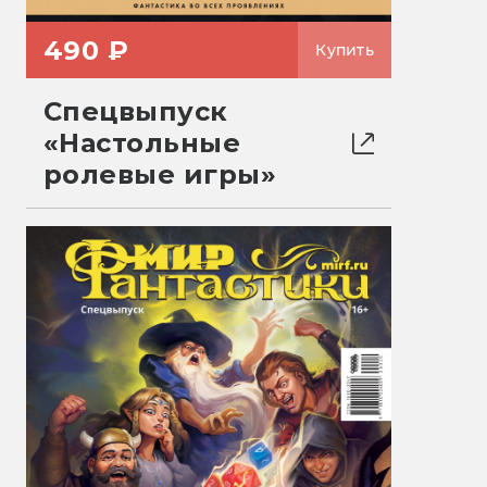
490 ₽
Купить
Спецвыпуск
«Настольные
ролевые игры»