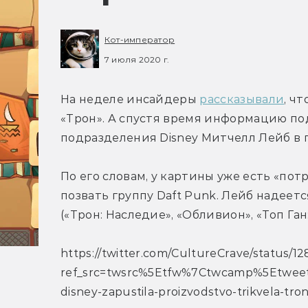
Кот-император
7 июля 2020 г.
На неделе инсайдеры 
рассказывали
, ч
«Трон». А спустя время информацию по
подразделения Disney Митчелл Лейб в п
По его словам, у картины уже есть «по
позвать группу Daft Punk. Лейб надеетс
(«Трон: Наследие», «Обливион», «Топ Ган
https://twitter.com/CultureCrave/status
ref_src=twsrc%5Etfw%7Ctwcamp%5Etwe
disney-zapustila-proizvodstvo-trikvela-tro