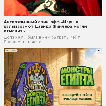
Англоязычный спин-офф «Игры в
кальмара» от Дэвида Финчера могли
отменить
Должна ли была в нем сыграть Кейт
Бланшетт, неясно.
РЕКЛАМА