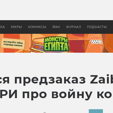
 фильмы смотреть в
Как создавались «Страшил
те 2026? В мире —
фильм, без которого не б
липсис, в России —
бы «Властелина колец»
ие комедии
УКА
МИРЫ
КОМИКСЫ
ФАН
ЖУРНАЛ
ПОДКАСТЫ
я предзаказ Zai
РИ про войну к