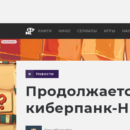
Какие
авгус
апока
детск
КНИГИ
КИНО
СЕРИАЛЫ
ИГРЫ
НА
РЕКЛАМА
Новости
Продолжаетс
киберпанк-Н
CrowdRepublic