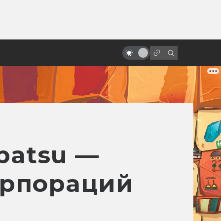
ы»:
ыло
Сатоси Кон и его умное безумное
аниме
batsu —
орпораций