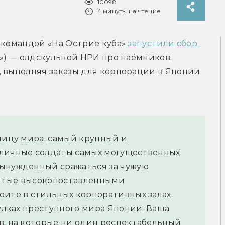
10098
4 минуты на чтение
 командой «На Острие куба» 
запустили сбор 
у») — олдскульной НРИ про наёмников, 
 выполняя заказы для корпорации в Японии 
лицу мира, самый крупный и 
уличные солдаты самых могущественных 
ынужденный сражаться за чужую 
ятые высокопоставленными 
оите в стильных корпоративных залах 
оулках преступного мира Японии. Ваша 
в, на которые ни один респектабельный 