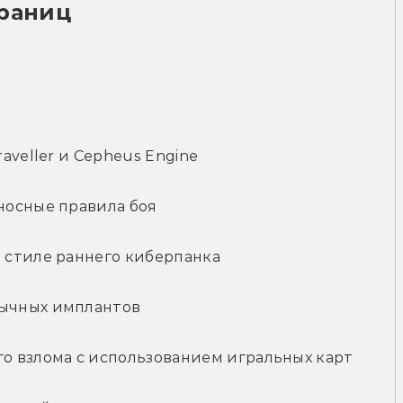
траниц
aveller и Cepheus Engine
носные правила боя
 стиле раннего киберпанка
ычных имплантов
о взлома с использованием игральных карт