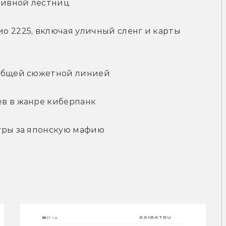
тивной лестниц
 2225, включая уличный сленг и карты 
 общей сюжетной линией
ев в жанре киберпанк
гры за японскую мафию