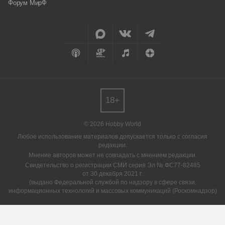
Форум МирФ
18+
© 2026 Hobby World
Любое использование материалов допускается только с согласия
редакции.
Мнение авторов может не совпадать с мнением редакции.
Свидетельство о регистрации СМИ серия Эл № ФС77-82485
от 30 декабря 2021 г.
(выдано Федеральной службой по надзору в сфере связи,
информационных технологий и массовых коммуникаций (Роскомнадзор)