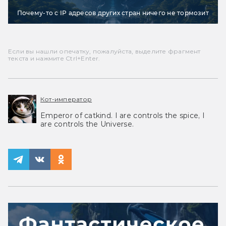
Почему-то с IP адресов других стран ничего не тормозит
Если вы нашли опечатку, пожалуйста, выделите фрагмент
текста и нажмите Ctrl+Enter.
Кот-император
Emperor of catkind. I are controls the spice, I
are controls the Universe.