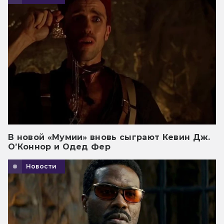
В новой «Мумии» вновь сыграют Кевин Дж.
О’Коннор и Одед Фер
Новости