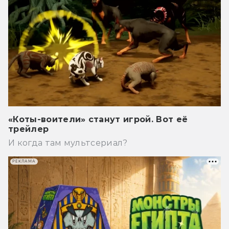
«Коты-воители» станут игрой. Вот её
трейлер
И когда там мультсериал?
РЕКЛАМА