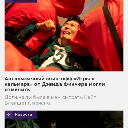
Англоязычный спин-офф «Игры в
кальмара» от Дэвида Финчера могли
отменить
Должна ли была в нем сыграть Кейт
Бланшетт, неясно.
Новости