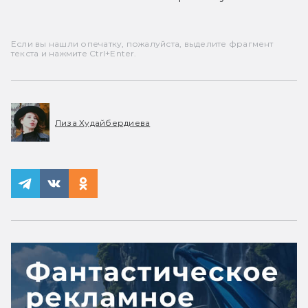
Если вы нашли опечатку, пожалуйста, выделите фрагмент
текста и нажмите Ctrl+Enter.
Лиза Худайбердиева