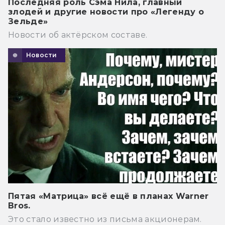
Последняя роль Сэма Нила, главный
злодей и другие новости про «Легенду о
Зельде»
Новости об актёрском составе.
Новости
Пятая «Матрица» всё ещё в планах Warner
Bros.
Это стало известно из письма акционерам.