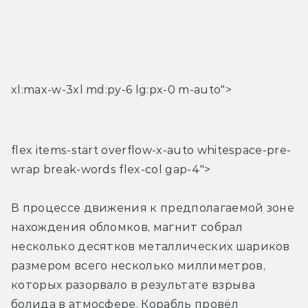
xl:max-w-3xl md:py-6 lg:px-0 m-auto">
flex items-start overflow-x-auto whitespace-pre-
wrap break-words flex-col gap-4">
В процессе движения к предполагаемой зоне 
нахождения обломков, магнит собрал 
несколько десятков металлических шариков 
размером всего несколько миллиметров, 
которых разорвало в результате взрыва 
болида в атмосфере. Корабль провёл 