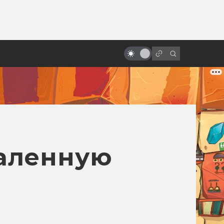
от
Киану Ривз: нестареющий,
избранный, потрясающий
даленную