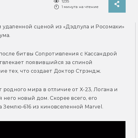
1235
1 минута на чтение
удаленной сценой из «Дэдпула и Росомахи» 
ума.
 после битвы Сопротивления с Кассандрой 
твлекает появившийся за спиной 
е тех, что создает Доктор Стрэндж. 
 родного мира в отличие от Х-23, Логана и 
я него новый дом. Скорее всего, его 
а Землю-616 из киновселенной Marvel.