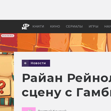
Как с
фильм
бы «В
КНИГИ
КИНО
СЕРИАЛЫ
ИГРЫ
НА
РЕКЛАМА
Новости
Райан Рейно
сцену с Гам
Дмитрий Кинский