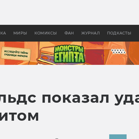
оздавались «Страшилы»:
«Одиссея» Нолана: что эт
, без которого не было
фильм сделал с Гомером и
ластелина колец»
Древней Грецией
УКА
МИРЫ
КОМИКСЫ
ФАН
ЖУРНАЛ
ПОДКАСТЫ
льдс показал у
битом