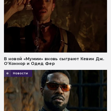
В новой «Мумии» вновь сыграют Кевин Дж.
О’Коннор и Одед Фер
Новости