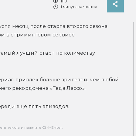
1110
1 минута на чтение
устя месяц после старта второго сезона 
м в стриминговом сервисе.
 самый лучший старт по количеству 
ериал привлек больше зрителей, чем любой 
него рекордсмена «Теда Лассо».
ереди еще пять эпизодов.
т текста и нажмите Ctrl+Enter.