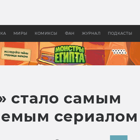
оздавались «Страшилы»:
«Одиссея» Нолана: что эт
, без которого не было
фильм сделал с Гомером и
ластелина колец»
Древней Грецией
УКА
МИРЫ
КОМИКСЫ
ФАН
ЖУРНАЛ
ПОДКАСТЫ
» стало самым
емым сериалом 