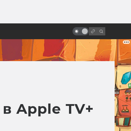
от
Фильму «Троя» — 20 лет! Прошёл
ли он проверку временем?
в Apple TV+