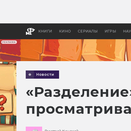
Как с
фильм
бы «В
КНИГИ
КИНО
СЕРИАЛЫ
ИГРЫ
НА
РЕКЛАМА
Новости
«Разделение
просматрива
Дмитрий Кинский