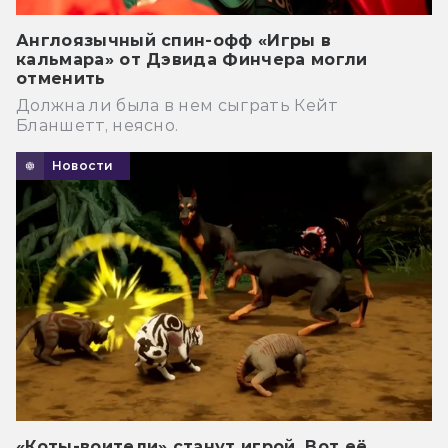
Англоязычный спин-офф «Игры в
кальмара» от Дэвида Финчера могли
отменить
Должна ли была в нем сыграть Кейт
Бланшетт, неясно.
Новости
«Коты-воители» станут игрой. Вот её