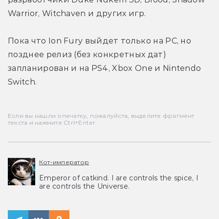
Warrior, Witchaven и других игр.
Пока что Ion Fury выйдет только на PC, но 
позднее релиз (без конкретных дат) 
запланирован и на PS4, Xbox One и Nintendo 
Switch.
Если вы нашли опечатку, пожалуйста, выделите фрагмент
текста и нажмите Ctrl+Enter.
Кот-император
Emperor of catkind. I are controls the spice, I
are controls the Universe.