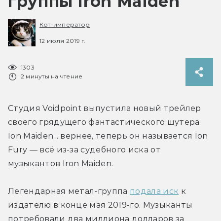
группы Iron Maiden
Кот-император
12 июля 2019 г.
1303
2 минуты на чтение
Студия Voidpoint выпустила новый трейлер 
своего грядущего фантастического шутера 
Ion Maiden... вернее, теперь он называется Ion 
Fury — всё из-за судебного иска от 
музыкантов Iron Maiden.
Легендарная метал-группа 
подала иск
 к 
издателю в конце мая 2019-го. Музыканты 
потребовали два миллиона долларов за 