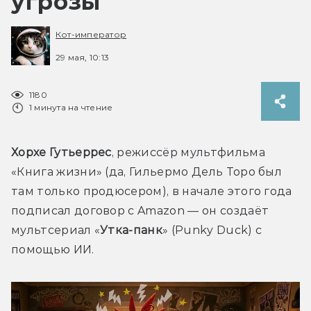
угрозы
Кот-император
29 мая, 10:13
1180
1 минута на чтение
Хорхе Гутьеррес
, режиссёр мультфильма 
«Книга жизни» (да, Гильермо Дель Торо был 
там только продюсером), в начале этого года 
подписал договор с Amazon — он создаёт 
мультсериал «
Утка-панк
» (Punky Duck) с 