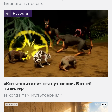
Бланшетт, неясно.
Новости
«Коты-воители» станут игрой. Вот её
трейлер
И когда там мультсериал?
РЕКЛАМА