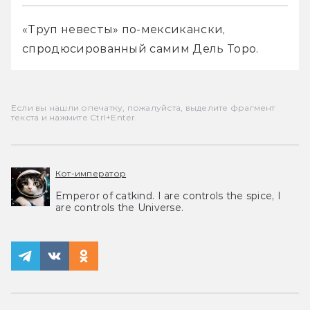
«Труп невесты» по-мексикански, 
спродюсированный самим Дель Торо.
Если вы нашли опечатку, пожалуйста, выделите фрагмент
текста и нажмите Ctrl+Enter.
Кот-император
Emperor of catkind. I are controls the spice, I
are controls the Universe.