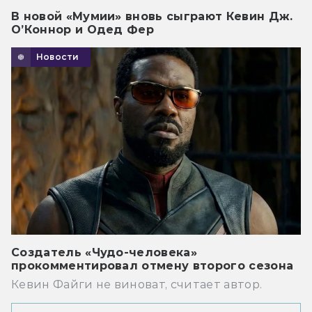
В новой «Мумии» вновь сыграют Кевин Дж.
О’Коннор и Одед Фер
Новости
Создатель «Чудо-человека»
прокомментировал отмену второго сезона
Кевин Файги не виноват, считает автор.