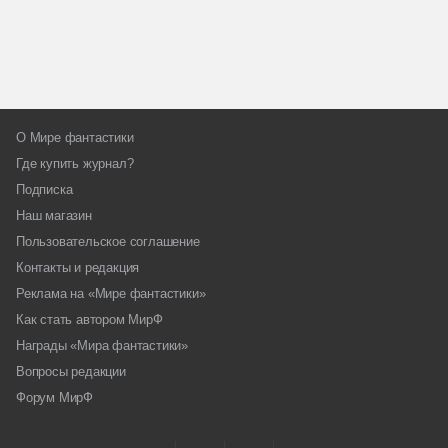
О Мире фантастики
Где купить журнал?
Подписка
Наш магазин
Пользовательское соглашение
Контакты и редакция
Реклама на «Мире фантастики»
Как стать автором МирФ
Награды «Мира фантастики»
Вопросы редакции
Форум МирФ