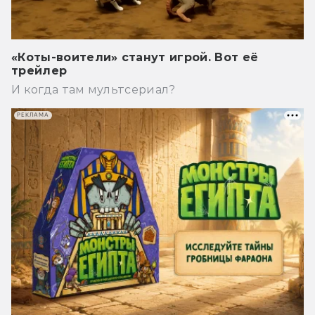
«Коты-воители» станут игрой. Вот её
трейлер
И когда там мультсериал?
РЕКЛАМА