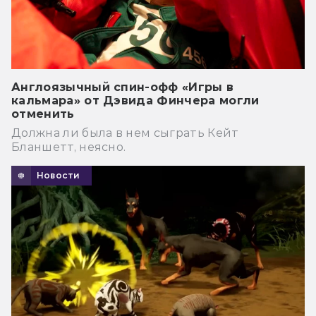
Англоязычный спин-офф «Игры в
кальмара» от Дэвида Финчера могли
отменить
Должна ли была в нем сыграть Кейт
Бланшетт, неясно.
Новости