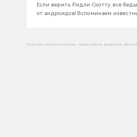
Если верить Ридли Скотту, все беды
от андроидов! Вспоминаем известны
Если вы нашли опечатку, пожалуйста, выделите фрагмен