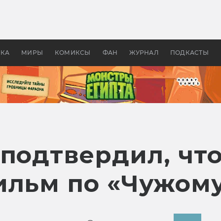
оздавались «Страшилы»:
«Одиссея» Нолана: что эт
, без которого не было
фильм сделал с Гомером и
ластелина колец»
Древней Грецией
УКА
МИРЫ
КОМИКСЫ
ФАН
ЖУРНАЛ
ПОДКАСТЫ
подтвердил, что
ильм по «Чужом