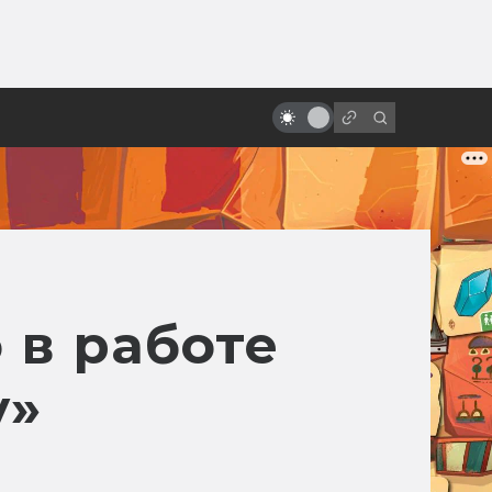
от
Спойлеры! Почему не надо их
бояться
 в работе
у»