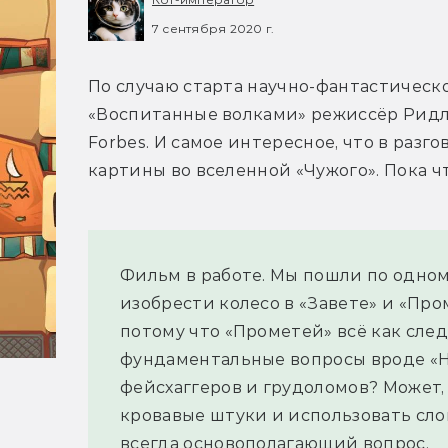
7 сентября 2020 г.
По случаю старта научно-фантастическо
«Воспитанные волками» режиссёр Ридл
Forbes. И самое интересное, что в раз
картины во вселенной «Чужого». Пока ч
Фильм в работе. Мы пошли по одному
изобрести колесо в «Завете» и «Пром
потому что «Прометей» всё как след
фундаментальные вопросы вроде «Не
фейсхаггеров и грудоломов? Может, 
кровавые штуки и использовать слов
всегда основополагающий вопрос.