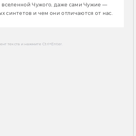
 вселенной Чужого, даже сами Чужие — 
х синтетов и чем они отличаются от нас.
т текста и нажмите Ctrl+Enter.