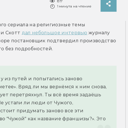
817
1 минута на чтение
го сериала на религиозные темы 
и Скотт 
дал небольшое интервью
 журналу 
говоре постановщик подтвердил производство 
то без подробностей.
 из путей и попытались заново 
етее». Вряд ли мы вернёмся к ним снова, 
ует перетряхнул. Ты всё время задаёшь 
 устали ли люди от Чужого, 
стоит придумать заново все эти 
о "Чужой" как название франшизы?». Это 