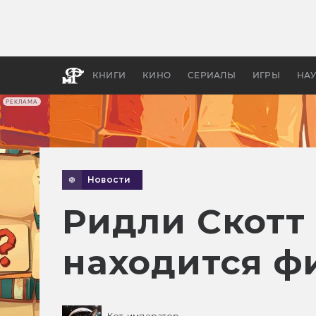
Как с
фильм
бы «В
КНИГИ
КИНО
СЕРИАЛЫ
ИГРЫ
НА
РЕКЛАМА
Новости
Ридли Скотт 
находится ф
Кот-император