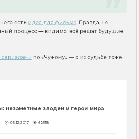
него есть 
идея для фильма
. Правда, не 
нный процесс — видимо, всё решат будущие 
 сериалами
 по «Чужому» — о их судьбе тоже 
: незаметные злодеи и герои мира
я
05.12.2017
62358